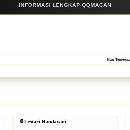
INFORMASI LENGKAP QQMACAN
Situs Terperca
Lestari Handayani