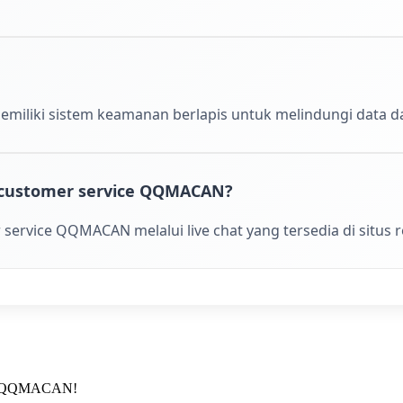
iliki sistem keamanan berlapis untuk melindungi data da
customer service QQMACAN?
rvice QQMACAN melalui live chat yang tersedia di situs r
QQMACAN!