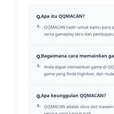
Apa itu QQMACAN?
QQMACAN hadir untuk kamu para pen
serta gameplay seru dan pembayara
Bagaimana cara memainkan g
Anda dapat memainkan game di QQM
game yang Anda inginkan, dan mula
Apa keunggulan QQMACAN?
QQMACAN adalah situs slot maxwin 
service yang sangat baik.