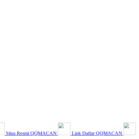
Situs Resmi QQMACAN
Link Daftar QQMACAN