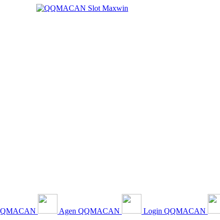
n QQMACAN
Agen QQMACAN
Login QQMACAN