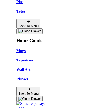
Pins
Totes
Back To Menu
Home Goods
Mugs
Tapestries
Wall Art
Pillows
Back To Menu