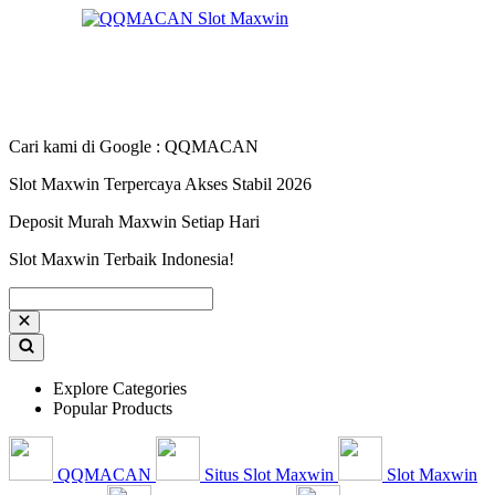
Cari kami di Google : QQMACAN
Slot Maxwin Terpercaya Akses Stabil 2026
Deposit Murah Maxwin Setiap Hari
Slot Maxwin Terbaik Indonesia!
Explore Categories
Popular Products
QQMACAN
Situs Slot Maxwin
Slot Maxwin