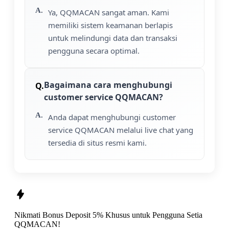
Ya, QQMACAN sangat aman. Kami
memiliki sistem keamanan berlapis
untuk melindungi data dan transaksi
pengguna secara optimal.
Bagaimana cara menghubungi
customer service QQMACAN?
Anda dapat menghubungi customer
service QQMACAN melalui live chat yang
tersedia di situs resmi kami.
Nikmati
Bonus Deposit 5%
Khusus untuk Pengguna Setia
QQMACAN!