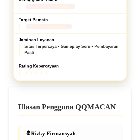
Mudah Menang Setiap Hari
Target Pemain
Para Pencari Slot Maxwin
Jaminan Layanan
Situs Terpercaya • Gameplay Seru • Pembayaran
Pasti
Rating Kepercayaan
Ulasan Pengguna QQMACAN
Rizky Firmansyah