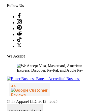
Follow Us
We Accept
© TP Apparel LLC 2012 - 2025