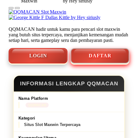
QQMACAN hadir untuk kamu para pencari slot maxwin
yang butuh situs terpercaya, menjanjikan kemenangan mudah
setiap hari, serta gameplay seru dan pembayaran pasti.
LOGIN
DAFTAR
INFORMASI LENGKAP QQMACAN
Nama Platform
QQMACAN
Kategori
Situs Slot Maxwin Terpercaya
Keunggulan Utama