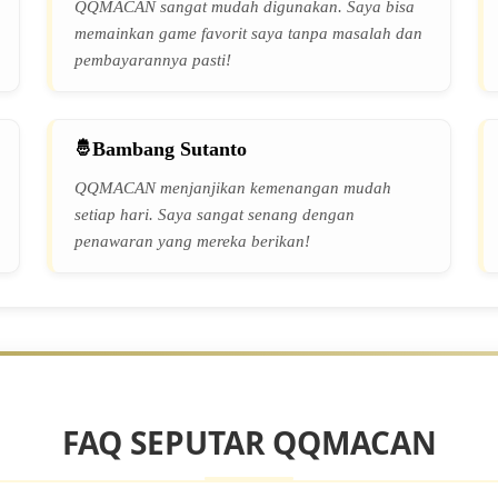
QQMACAN sangat mudah digunakan. Saya bisa
memainkan game favorit saya tanpa masalah dan
pembayarannya pasti!
Bambang Sutanto
QQMACAN menjanjikan kemenangan mudah
setiap hari. Saya sangat senang dengan
penawaran yang mereka berikan!
FAQ SEPUTAR QQMACAN