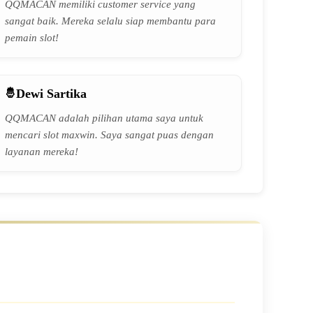
QQMACAN memiliki customer service yang
sangat baik. Mereka selalu siap membantu para
pemain slot!
Dewi Sartika
QQMACAN adalah pilihan utama saya untuk
mencari slot maxwin. Saya sangat puas dengan
layanan mereka!