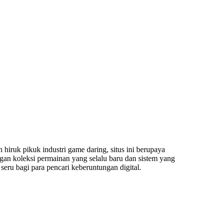
ruk pikuk industri game daring, situs ini berupaya
an koleksi permainan yang selalu baru dan sistem yang
u bagi para pencari keberuntungan digital.