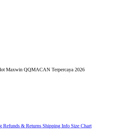
ng
Refunds & Returns
Shipping Info
Size Chart