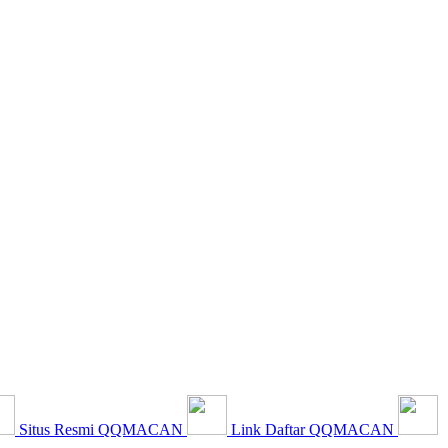
Situs Resmi QQMACAN
Link Daftar QQMACAN