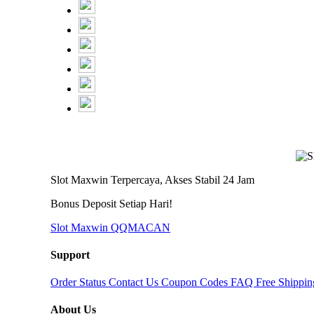
Slot Maxwin Terpercaya, Akses Stabil 24 Jam
Bonus Deposit Setiap Hari!
Slot Maxwin QQMACAN
Support
Order Status
Contact Us
Coupon Codes
FAQ
Free Shippi
About Us