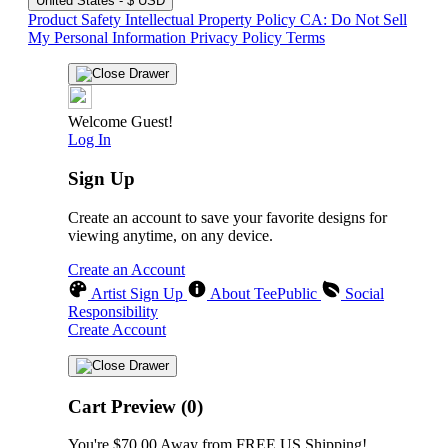
United States - $ USD
Product Safety
Intellectual Property Policy
CA: Do Not Sell
My Personal Information
Privacy Policy
Terms
Welcome Guest!
Log In
Sign Up
Create an account to save your favorite designs for
viewing anytime, on any device.
Create an Account
Artist Sign Up
About TeePublic
Social
Responsibility
Create Account
Cart Preview (0)
You're
$70.00
Away from
FREE US Shipping!