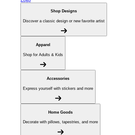
Shop Designs
Discover a classic design or new favorite artist
Apparel
Shop for Adults & Kids
Accessories
Express yourself with stickers and more
Home Goods
Decorate with pillows, tapestries, and more