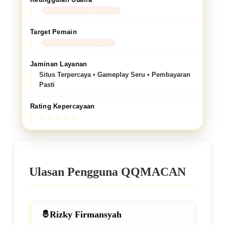
Mudah Menang Setiap Hari
Target Pemain
Para Pencari Slot Maxwin
Jaminan Layanan
Situs Terpercaya • Gameplay Seru • Pembayaran
Pasti
Rating Kepercayaan
Ulasan Pengguna QQMACAN
Rizky Firmansyah