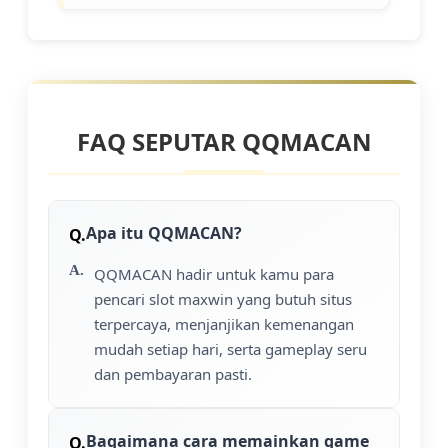
FAQ SEPUTAR QQMACAN
Apa itu QQMACAN?
QQMACAN hadir untuk kamu para
pencari slot maxwin yang butuh situs
terpercaya, menjanjikan kemenangan
mudah setiap hari, serta gameplay seru
dan pembayaran pasti.
Bagaimana cara memainkan game