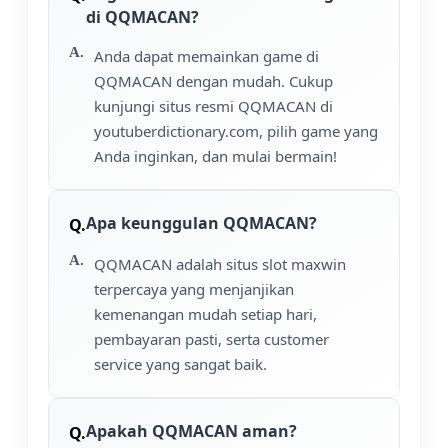
di QQMACAN?
Anda dapat memainkan game di
QQMACAN dengan mudah. Cukup
kunjungi situs resmi QQMACAN di
youtuberdictionary.com, pilih game yang
Anda inginkan, dan mulai bermain!
Apa keunggulan QQMACAN?
QQMACAN adalah situs slot maxwin
terpercaya yang menjanjikan
kemenangan mudah setiap hari,
pembayaran pasti, serta customer
service yang sangat baik.
Apakah QQMACAN aman?