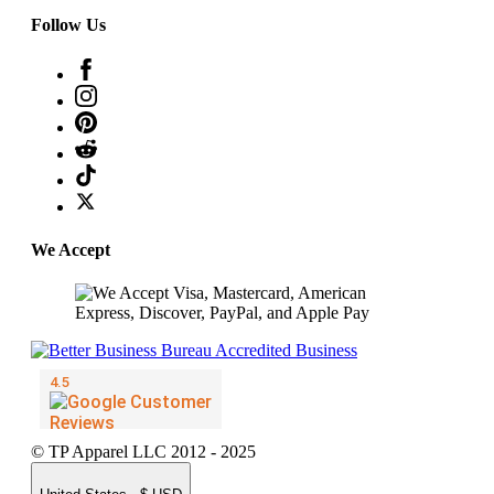
Follow Us
We Accept
© TP Apparel LLC 2012 - 2025