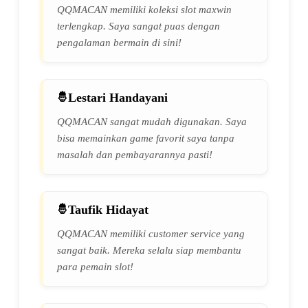
QQMACAN memiliki koleksi slot maxwin
terlengkap. Saya sangat puas dengan
pengalaman bermain di sini!
Lestari Handayani
QQMACAN sangat mudah digunakan. Saya
bisa memainkan game favorit saya tanpa
masalah dan pembayarannya pasti!
Taufik Hidayat
QQMACAN memiliki customer service yang
sangat baik. Mereka selalu siap membantu
para pemain slot!