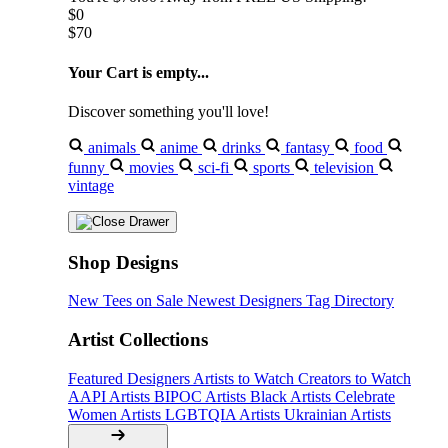
$0
$70
Your Cart is empty...
Discover something you'll love!
animals
anime
drinks
fantasy
food
funny
movies
sci-fi
sports
television
vintage
Shop Designs
New Tees on Sale
Newest Designers
Tag Directory
Artist Collections
Featured Designers
Artists to Watch
Creators to Watch
AAPI Artists
BIPOC Artists
Black Artists
Celebrate
Women Artists
LGBTQIA Artists
Ukrainian Artists