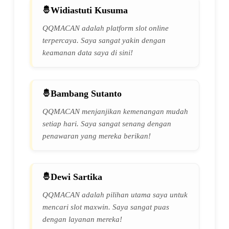
Widiastuti Kusuma
QQMACAN adalah platform slot online
terpercaya. Saya sangat yakin dengan
keamanan data saya di sini!
Bambang Sutanto
QQMACAN menjanjikan kemenangan mudah
setiap hari. Saya sangat senang dengan
penawaran yang mereka berikan!
Dewi Sartika
QQMACAN adalah pilihan utama saya untuk
mencari slot maxwin. Saya sangat puas
dengan layanan mereka!