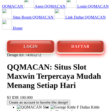
QQMACAN
Agen QQMACAN
Login QQMACAN
Situs Resmi QQMACAN
Link Daftar QQMACAN
Home
LOGIN
DAFTAR
Design ID: 74165272
QQMACAN: Situs Slot
Maxwin Terpercaya Mudah
Menang Setiap Hari
$3
IDR 100.000
Create an account to favorite this design!