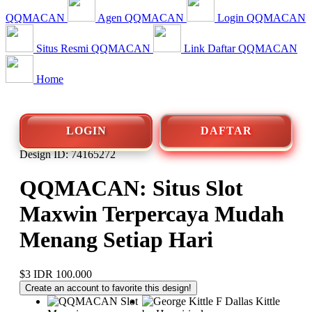
QQMACAN
Agen QQMACAN
Login QQMACAN
Situs Resmi QQMACAN
Link Daftar QQMACAN
Home
LOGIN
DAFTAR
Design ID: 74165272
QQMACAN: Situs Slot
Maxwin Terpercaya Mudah
Menang Setiap Hari
$3
IDR 100.000
Create an account to favorite this design!