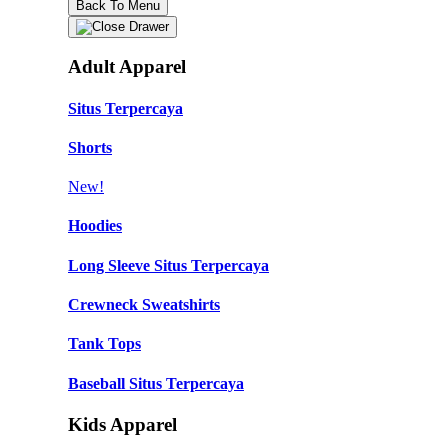
Back To Menu
Adult Apparel
Situs Terpercaya
Shorts
New!
Hoodies
Long Sleeve Situs Terpercaya
Crewneck Sweatshirts
Tank Tops
Baseball Situs Terpercaya
Kids Apparel