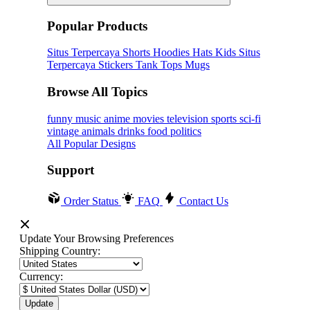
Popular Products
Situs Terpercaya
Shorts
Hoodies
Hats
Kids Situs
Terpercaya
Stickers
Tank Tops
Mugs
Browse All Topics
funny
music
anime
movies
television
sports
sci-fi
vintage
animals
drinks
food
politics
All Popular Designs
Support
Order Status
FAQ
Contact Us
Update Your Browsing Preferences
Shipping Country:
Currency: