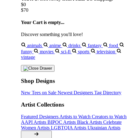
$0
$70
Your Cart is empty...
Discover something you'll love!
animals
anime
drinks
fantasy
food
funny
movies
sci-fi
sports
television
vintage
Shop Designs
New Tees on Sale
Newest Designers
Tag Directory
Artist Collections
Featured Designers
Artists to Watch
Creators to Watch
AAPI Artists
BIPOC Artists
Black Artists
Celebrate
Women Artists
LGBTQIA Artists
Ukrainian Artists