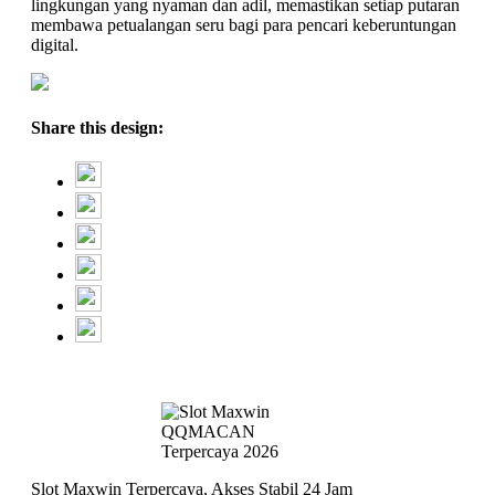
lingkungan yang nyaman dan adil, memastikan setiap putaran
membawa petualangan seru bagi para pencari keberuntungan
digital.
Share this design:
Slot Maxwin Terpercaya, Akses Stabil 24 Jam