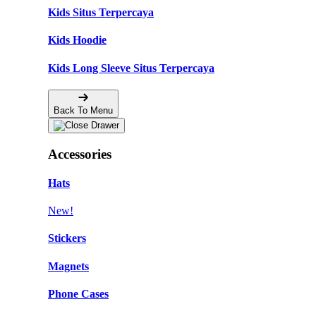
Kids Situs Terpercaya
Kids Hoodie
Kids Long Sleeve Situs Terpercaya
Back To Menu
Accessories
Hats
New!
Stickers
Magnets
Phone Cases