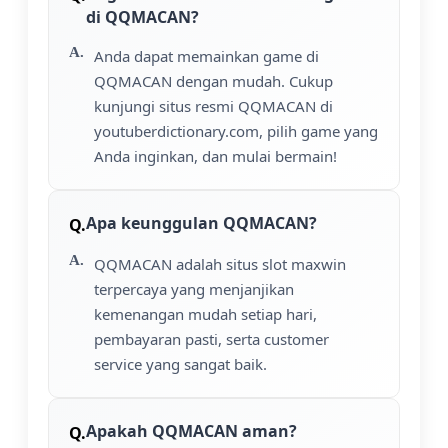
di QQMACAN?
Anda dapat memainkan game di
QQMACAN dengan mudah. Cukup
kunjungi situs resmi QQMACAN di
youtuberdictionary.com, pilih game yang
Anda inginkan, dan mulai bermain!
Apa keunggulan QQMACAN?
QQMACAN adalah situs slot maxwin
terpercaya yang menjanjikan
kemenangan mudah setiap hari,
pembayaran pasti, serta customer
service yang sangat baik.
Apakah QQMACAN aman?