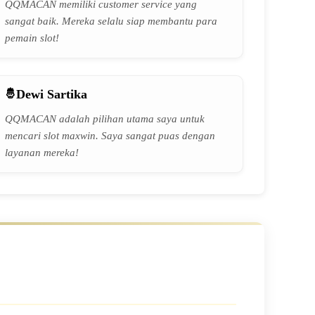
QQMACAN memiliki customer service yang
sangat baik. Mereka selalu siap membantu para
pemain slot!
Dewi Sartika
QQMACAN adalah pilihan utama saya untuk
mencari slot maxwin. Saya sangat puas dengan
layanan mereka!