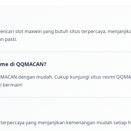
cari slot maxwin yang butuh situs terpercaya, menjanji
n pasti.
ame di QQMACAN?
ACAN dengan mudah. Cukup kunjungi situs resmi QQMACAN
i bermain!
terpercaya yang menjanjikan kemenangan mudah setiap ha