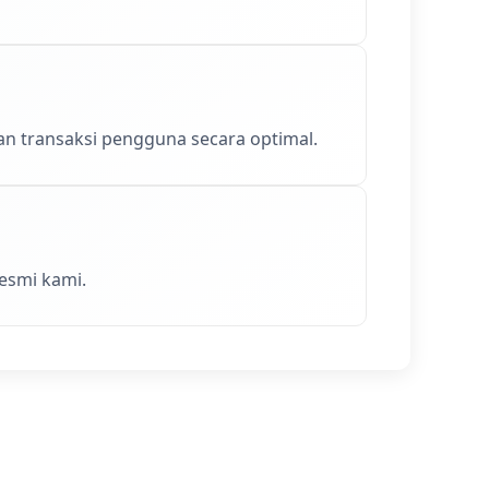
n transaksi pengguna secara optimal.
esmi kami.