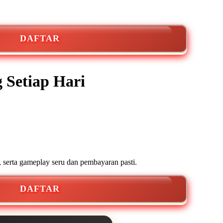
DAFTAR
Setiap Hari
serta gameplay seru dan pembayaran pasti.
DAFTAR