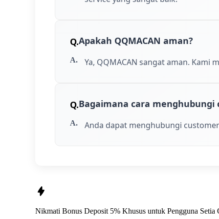
Apakah QQMACAN aman?
Ya, QQMACAN sangat aman. Kami mem
Bagaimana cara menghubungi 
Anda dapat menghubungi customer se
Nikmati
Bonus Deposit 5%
Khusus untuk Pengguna Setia