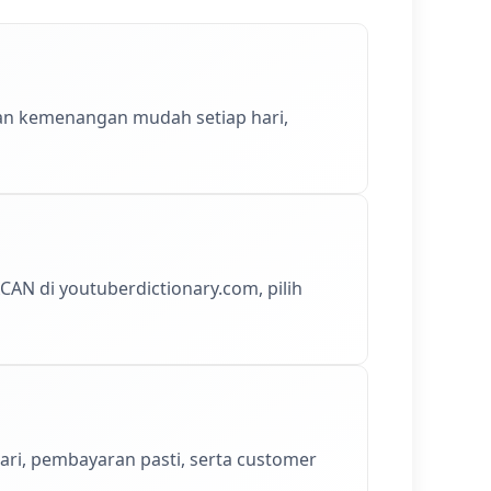
kan kemenangan mudah setiap hari,
 di youtuberdictionary.com, pilih
ri, pembayaran pasti, serta customer