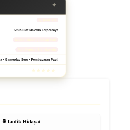
QQMACAN
Situs Slot Maxwin Terpercaya
Mudah Menang Setiap Hari
Para Pencari Slot Maxwin
ya • Gameplay Seru • Pembayaran Pasti
Taufik Hidayat